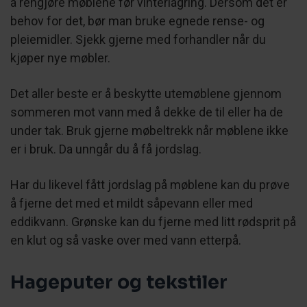
å rengjøre møblene før vinterlagring. Dersom det er
behov for det, bør man bruke egnede rense- og
pleiemidler. Sjekk gjerne med forhandler når du
kjøper nye møbler.
Det aller beste er å beskytte utemøblene gjennom
sommeren mot vann med å dekke de til eller ha de
under tak. Bruk gjerne møbeltrekk når møblene ikke
er i bruk. Da unngår du å få jordslag.
Har du likevel fått jordslag på møblene kan du prøve
å fjerne det med et mildt såpevann eller med
eddikvann. Grønske kan du fjerne med litt rødsprit på
en klut og så vaske over med vann etterpå.
Hageputer og tekstiler