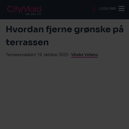
Hopp til innhold
LOGG INN
Ve
Hvordan fjerne grønske på
terrassen
Terrassevasken/
10. oktober 2023
-
Vibeke Vellano