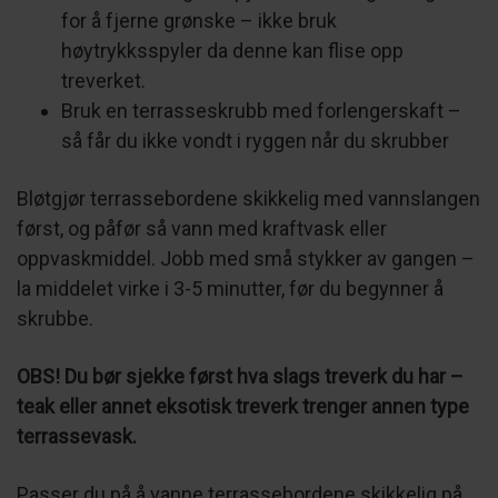
for å fjerne grønske – ikke bruk
høytrykksspyler da denne kan flise opp
treverket.
Bruk en terrasseskrubb med forlengerskaft –
så får du ikke vondt i ryggen når du skrubber
Bløtgjør terrassebordene skikkelig med vannslangen
først, og påfør så vann med kraftvask eller
oppvaskmiddel. Jobb med små stykker av gangen –
la middelet virke i 3-5 minutter, før du begynner å
skrubbe.
OBS! Du bør sjekke først hva slags treverk du har –
teak eller annet eksotisk treverk trenger annen type
terrassevask.
Passer du på å vanne terrassebordene skikkelig på