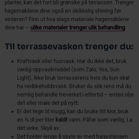
planter, kan det fort bli grønske på terrassen. Trenger
hagemøblene dine også en skikkelig shining før
vinteren? Finn ut hva slags materiale hagemøblene
dine har –
ulike materialer trenger ulik behandling
.
Til terrassevasken trenger du:
Kraftvask eller husvask. Har du ikke det, bruk
vanlig oppvaskmiddel (som Zalo, Yes, Sun
Light). Ikke bruk terrasserens hvis du kun skal
ha vedlikeholdsvask. Bruker du slik rens må du
nemlig behandle treverket i ettertid – enten olje
det eller male det på nytt.
Er det tegn til mugg, kan du bruke litt klor, bruk
en ½ dl per liter
kaldt
vann
.
Påfør som vanlig. La
det virke. Skyll av.
Det holder lenge å spyle av med hageslangen