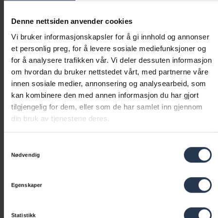
Denne nettsiden anvender cookies
Sjekk pris på vask her
Vi bruker informasjonskapsler for å gi innhold og annonser
et personlig preg, for å levere sosiale mediefunksjoner og
for å analysere trafikken vår. Vi deler dessuten informasjon
om hvordan du bruker nettstedet vårt, med partnerne våre
innen sosiale medier, annonsering og analysearbeid, som
kan kombinere den med annen informasjon du har gjort
tilgjengelig for dem, eller som de har samlet inn gjennom
din bruk av tjenestene deres.
Vibeke Vellano
Samtykkevalg
Markeds- og
Nødvendig
kommunikasjonssjef, har
jobbet hos CityMaid i 10 år
Egenskaper
Vibeke har ansvar for
kommunikasjon, innhold og digital utvikling i CityMaid,
og står bak mye av faginnholdet du finner på
Statistikk
nettsiden. Hun jobber tett med både kundesenter og