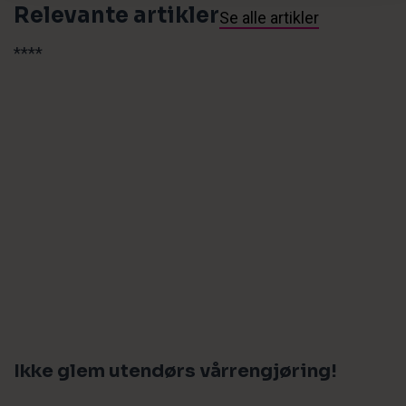
Relevante artikler
Se alle artikler
Les
**
**
mer
om
Ikke
glem
utendørs
vårrengjøring!
Ikke glem utendørs vårrengjøring!