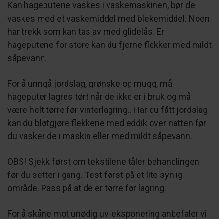
Kan hageputene vaskes i vaskemaskinen, bør de
vaskes med et vaskemiddel med blekemiddel. Noen
har trekk som kan tas av med glidelås. Er
hageputene for store kan du fjerne flekker med mildt
såpevann.
For å unngå jordslag, grønske og mugg, må
hageputer lagres tørt når de ikke er i bruk og må
være helt tørre før vinterlagring.. Har du fått jordslag
kan du bløtgjøre flekkene med eddik over natten før
du vasker de i maskin eller med mildt såpevann.
OBS! Sjekk først om tekstilene tåler behandlingen
før du setter i gang. Test først på et lite synlig
område. Pass på at de er tørre før lagring.
For å skåne mot unødig uv-eksponering anbefaler vi